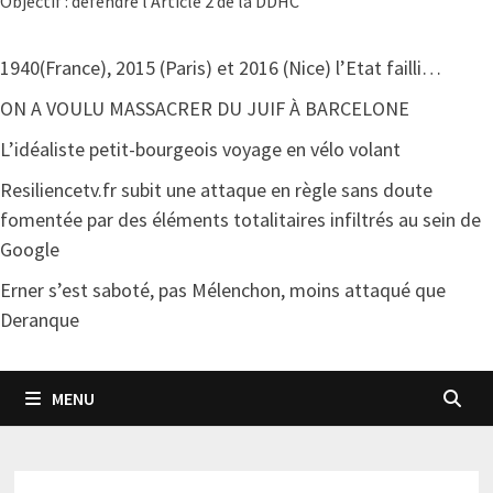
Objectif : défendre l'Article 2 de la DDHC
1940(France), 2015 (Paris) et 2016 (Nice) l’Etat failli…
ON A VOULU MASSACRER DU JUIF À BARCELONE
L’idéaliste petit-bourgeois voyage en vélo volant
Resiliencetv.fr subit une attaque en règle sans doute
fomentée par des éléments totalitaires infiltrés au sein de
Google
Erner s’est saboté, pas Mélenchon, moins attaqué que
Deranque
MENU