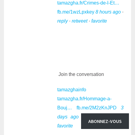
tamazgha.fr/Crimes-de-l-Et…
fb.me/1wzLpxkey
8 hours ago
·
reply
·
retweet
·
favorite
Join the conversation
tamazghainfo
tamazgha.fr/Hommage-a-
Bouj…
fb.me/2M2zKnJPD
3
days ago
·
reply
·
retweet
·
ABONNEZ-VOUS
favorite