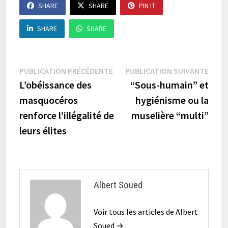
SHARE
SHARE
PIN IT
SHARE
SHARE
Navigation
Publication
Publi
PUBLICATION PRÉCÉDENTE
PUBLICATION SUIVANTE
précédente :
suiva
L’obéissance des
“Sous-humain” et
de
masquocéros
hygiénisme ou la
l’article
renforce l’illégalité de
muselière “multi”
leurs élites
Albert Soued
Voir tous les articles de Albert
Soued →