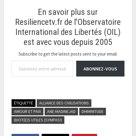
institutions parallèles, en
En savoir plus sur
double de ceux du Liban.
Ce qu’ils…
Resiliencetv.fr de l'Observatoire
International des Libertés (OIL)
est avec vous depuis 2005
Subscribe to get the latest posts sent to your email.
Saisissez votre adresse e-mail…
ABONNEZ-VOUS
ÉTIQUETTÉ
ALLIANCE DES CIVILISATIONS
AMOUR ET PAIX
ANE-MADINEJAD
DHIMMITUDE
IDIOT(E)S UTILES (SYMPAS!)