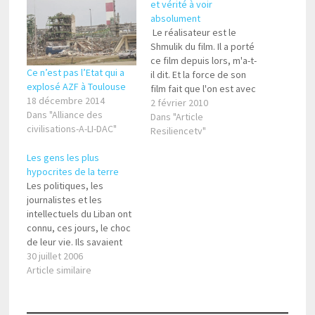
et vérité à voir
absolument
Le réalisateur est le
Shmulik du film. Il a porté
ce film depuis lors, m'a-t-
Ce n’est pas l’Etat qui a
il dit. Et la force de son
explosé AZF à Toulouse
film fait que l'on est avec
18 décembre 2014
lui dans ce tank. On vit
2 février 2010
Dans "Alliance des
chaque instant avec
Dans "Article
civilisations-A-LI-DAC"
l'équipage, le prisonnier
Resiliencetv"
syrien, le phalangiste...
Les gens les plus
J'étais au Liban et à
hypocrites de la terre
Beyrouth en…
Les politiques, les
journalistes et les
intellectuels du Liban ont
connu, ces jours, le choc
de leur vie. Ils savaient
bien que le Hezbollah
30 juillet 2006
avait constitué un Etat
Article similaire
indépendant dans notre
pays, un Etat incluant tous
les ministères et les