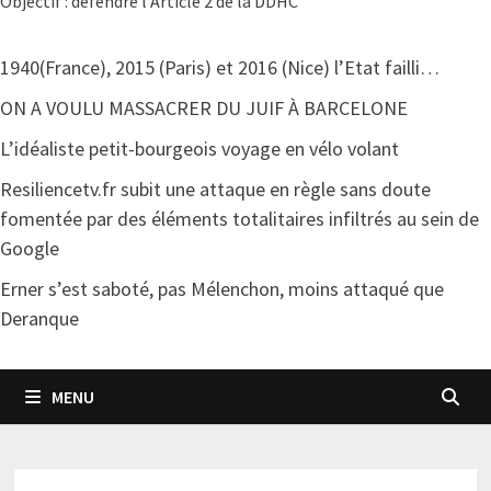
Objectif : défendre l'Article 2 de la DDHC
1940(France), 2015 (Paris) et 2016 (Nice) l’Etat failli…
ON A VOULU MASSACRER DU JUIF À BARCELONE
L’idéaliste petit-bourgeois voyage en vélo volant
Resiliencetv.fr subit une attaque en règle sans doute
fomentée par des éléments totalitaires infiltrés au sein de
Google
Erner s’est saboté, pas Mélenchon, moins attaqué que
Deranque
MENU