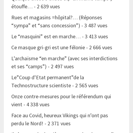
étouffe…
- 2 639 vues
Rues et magasins =hôpital?… (Réponses
“sympa” et “sans concession”)
- 3 487 vues
Le “masquini” est en marche…
- 3 413 vues
Ce masque gri-gri est une félonie
- 2 666 vues
L’archaïsme “en marche” (avec ses interdictions
et ses “camps”)
- 2 497 vues
Le”Coup d’Etat permanent”de la
Technostructure scientiste
- 2 565 vues
Onze contre-mesures pour le référendum qui
vient
- 4 338 vues
Face au Covid, heureux Vikings qui n’ont pas
perdu le Nord!
- 2 371 vues