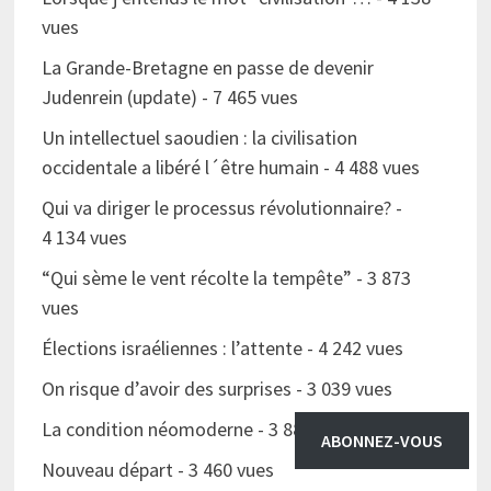
vues
La Grande-Bretagne en passe de devenir
Judenrein (update)
- 7 465 vues
Un intellectuel saoudien : la civilisation
occidentale a libéré l´être humain
- 4 488 vues
Qui va diriger le processus révolutionnaire?
-
4 134 vues
“Qui sème le vent récolte la tempête”
- 3 873
vues
Élections israéliennes : l’attente
- 4 242 vues
On risque d’avoir des surprises
- 3 039 vues
La condition néomoderne
- 3 880 vues
ABONNEZ-VOUS
Nouveau départ
- 3 460 vues