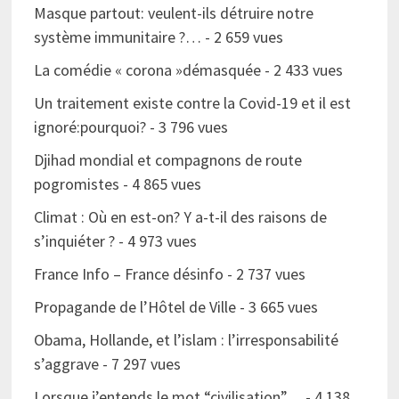
Masque partout: veulent-ils détruire notre
système immunitaire ?…
- 2 659 vues
La comédie « corona »démasquée
- 2 433 vues
Un traitement existe contre la Covid-19 et il est
ignoré:pourquoi?
- 3 796 vues
Djihad mondial et compagnons de route
pogromistes
- 4 865 vues
Climat : Où en est-on? Y a-t-il des raisons de
s’inquiéter ?
- 4 973 vues
France Info – France désinfo
- 2 737 vues
Propagande de l’Hôtel de Ville
- 3 665 vues
Obama, Hollande, et l’islam : l’irresponsabilité
s’aggrave
- 7 297 vues
Lorsque j’entends le mot “civilisation”…
- 4 138