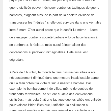
payer pour la victoire. D’une part parce que les tactiques de
guerre civilisée peuvent échouer contre les tactiques de guerre
barbares, exigeant ainsi de la part de la société civilisée de
transgresser les ” règles ” si elle doit survivre dans une véritable
lutte à mort. C’est aussi parce que le conflit lui-même – l’acte
de s’engager contre la société barbare – force la civilisation à
se confronter, à résister, mais aussi à internaliser des
déprédations auparavant inimaginables. Cela aussi est
dégradant.
A l’ère de Churchill, le monde le plus civilisé des alliés a été
nécessairement diminué dans une mesure insaisissable parce
qu’il a fallu obtenir la victoire sur le nazisme barbare. Par
exemple, le bombardement de villes, même de centres de
transports ferroviaires, se situent au-delà des conventions
civilisées, mais cela était une tactique que les alliés ont utilisée
pour vaincre Hitler. Bien que justifiable, la civilisation a
transgressé une ligne jamais imaginée et non civilisée pour