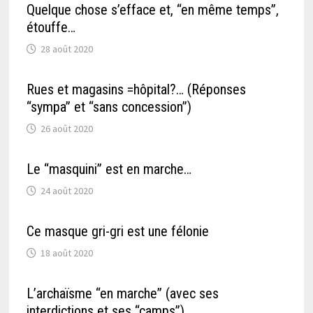
Quelque chose s’efface et, “en même temps”,
étouffe…
28 août 2020
Rues et magasins =hôpital?… (Réponses
“sympa” et “sans concession”)
26 août 2020
Le “masquini” est en marche…
24 août 2020
Ce masque gri-gri est une félonie
18 août 2020
L’archaïsme “en marche” (avec ses
interdictions et ses “camps”)