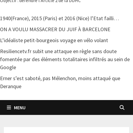
Objectif : défendre l'Article 2 de la DDHC
1940(France), 2015 (Paris) et 2016 (Nice) l’Etat failli…
ON A VOULU MASSACRER DU JUIF À BARCELONE
L’idéaliste petit-bourgeois voyage en vélo volant
Resiliencetv.fr subit une attaque en règle sans doute
fomentée par des éléments totalitaires infiltrés au sein de
Google
Erner s’est saboté, pas Mélenchon, moins attaqué que
Deranque
MENU