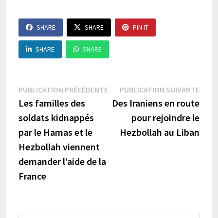
SHARE
SHARE
PIN IT
SHARE
SHARE
Navigation
Publication
Publi
PUBLICATION PRÉCÉDENTE
PUBLICATION SUIVANTE
précédente :
suiva
Les familles des
Des Iraniens en route
de
soldats kidnappés
pour rejoindre le
l’article
par le Hamas et le
Hezbollah au Liban
Hezbollah viennent
demander l’aide de la
France