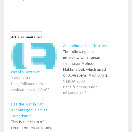
Articles similaires
Ahmadinejad is a Terrorist
The following is an
interview with Iranian
filmmaker Mohsen
Makhmalbaf, which aired
Israel’s next war
on Al-Arabiya TV on July 2,
7 avril 2011
2009: "Ahmadinejad is a
9 juillet 2009
Dans "Alliance des
Terrorist – And He Does
Dans "Conservation
civilisations-A-LI-DAC"
Not Represent the Iranian
négative-OIL"
People, Who Hate Him"
Has the War in Iraq
Mohsen Makhmalbaf: "We
encouraged Islamist
call upon the world not to
Terrorism ?
recognize Ahmadinejad's
This is the claim of a
presidency and not…
recent American study;