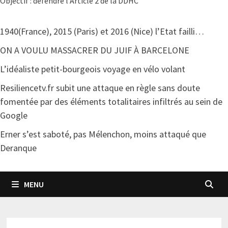
Objectif : défendre l'Article 2 de la DDHC
1940(France), 2015 (Paris) et 2016 (Nice) l’Etat failli…
ON A VOULU MASSACRER DU JUIF À BARCELONE
L’idéaliste petit-bourgeois voyage en vélo volant
Resiliencetv.fr subit une attaque en règle sans doute
fomentée par des éléments totalitaires infiltrés au sein de
Google
Erner s’est saboté, pas Mélenchon, moins attaqué que
Deranque
MENU