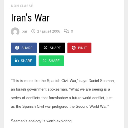
NON CLASSÉ
Iran’s War
par
27 juillet 2006
0
SHARE
SHARE
PIN IT
SHARE
SHARE
“This is more like the Spanish Civil War,” says Daniel Seaman,
an Israeli government spokesman. “What we are seeing is a
series of conflicts that foreshadow a future world conflict, just
as the Spanish Civil war prefigured the Second World War.”
Seaman’s analogy is worth exploring.