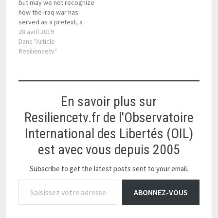
but may we not recognize
how the Iraq war has
served as a pretext, a
justification of totalitarian
28 avril 2019
methods, which had no
Dans "Article
need of such a pretext
Resiliencetv"
prior to 2003?
En savoir plus sur
Resiliencetv.fr de l'Observatoire
International des Libertés (OIL)
est avec vous depuis 2005
Subscribe to get the latest posts sent to your email.
Saisissez votre adresse e-mail…
ABONNEZ-VOUS