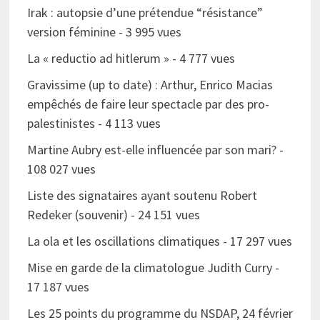
Irak : autopsie d’une prétendue “résistance”
version féminine
- 3 995 vues
La « reductio ad hitlerum »
- 4 777 vues
Gravissime (up to date) : Arthur, Enrico Macias
empêchés de faire leur spectacle par des pro-
palestinistes
- 4 113 vues
Martine Aubry est-elle influencée par son mari?
-
108 027 vues
Liste des signataires ayant soutenu Robert
Redeker (souvenir)
- 24 151 vues
La ola et les oscillations climatiques
- 17 297 vues
Mise en garde de la climatologue Judith Curry
-
17 187 vues
Les 25 points du programme du NSDAP, 24 février