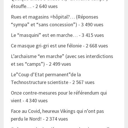
étouffe…
- 2 640 vues
Rues et magasins =hôpital?… (Réponses
“sympa” et “sans concession”)
- 3 490 vues
Le “masquini” est en marche…
- 3 415 vues
Ce masque gri-gri est une félonie
- 2 668 vues
L’archaïsme “en marche” (avec ses interdictions
et ses “camps”)
- 2 499 vues
Le”Coup d’Etat permanent”de la
Technostructure scientiste
- 2 567 vues
Onze contre-mesures pour le référendum qui
vient
- 4 340 vues
Face au Covid, heureux Vikings qui n’ont pas
perdu le Nord!
- 2 374 vues