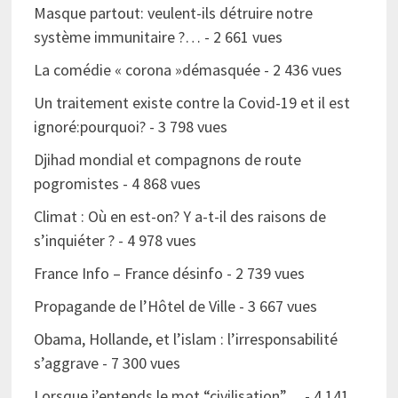
Masque partout: veulent-ils détruire notre
système immunitaire ?…
- 2 661 vues
La comédie « corona »démasquée
- 2 436 vues
Un traitement existe contre la Covid-19 et il est
ignoré:pourquoi?
- 3 798 vues
Djihad mondial et compagnons de route
pogromistes
- 4 868 vues
Climat : Où en est-on? Y a-t-il des raisons de
s’inquiéter ?
- 4 978 vues
France Info – France désinfo
- 2 739 vues
Propagande de l’Hôtel de Ville
- 3 667 vues
Obama, Hollande, et l’islam : l’irresponsabilité
s’aggrave
- 7 300 vues
Lorsque j’entends le mot “civilisation”…
- 4 141