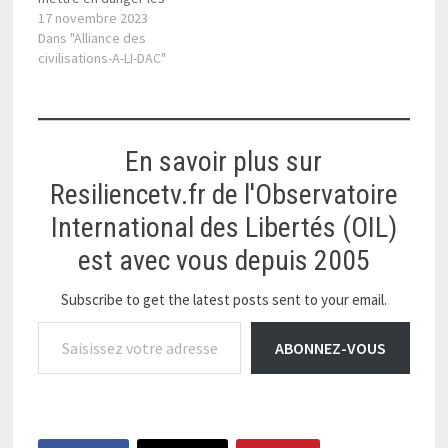
sociétés occidentales.
17 novembre 2023
Dans un pogrom
Dans "Alliance des
programmé, le 7 octobre,
civilisations-A-LI-DAC"
plus de 1400 juifs, du
bébé au vieillard, sont
tués, abattus, décapités,
brûlés en un seul jour et
En savoir plus sur
6400 blessés, au sud
d’Israël,…
Resiliencetv.fr de l'Observatoire
International des Libertés (OIL)
est avec vous depuis 2005
Subscribe to get the latest posts sent to your email.
Saisissez votre adresse e-mail…
ABONNEZ-VOUS