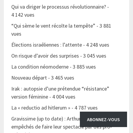
Qui va diriger le processus révolutionnaire?
-
4 142 vues
“Qui sème le vent récolte la tempête”
- 3 881
vues
Élections israéliennes : l’attente
- 4 248 vues
On risque d’avoir des surprises
- 3 045 vues
La condition néomoderne
- 3 885 vues
Nouveau départ
- 3 465 vues
Irak : autopsie d’une prétendue “résistance”
version féminine
- 4 004 vues
La « reductio ad hitlerum »
- 4 787 vues
Gravissime (up to date) : Arthur, Enrico Macias
ABONNEZ-VOUS
empêchés de faire leur spectacle par des pro-