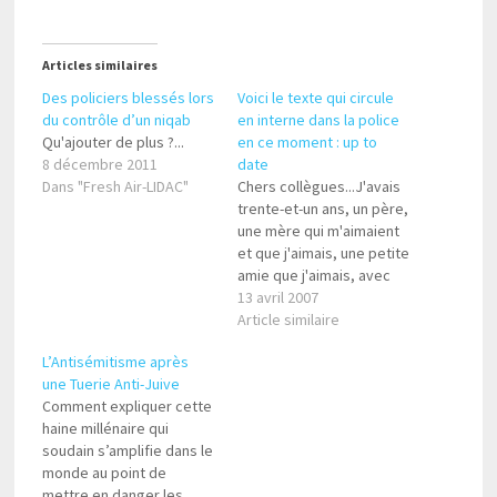
Articles similaires
Des policiers blessés lors
Voici le texte qui circule
du contrôle d’un niqab
en interne dans la police
Qu'ajouter de plus ?...
en ce moment : up to
8 décembre 2011
date
Dans "Fresh Air-LIDAC"
Chers collègues...J'avais
trente-et-un ans, un père,
une mère qui m'aimaient
et que j'aimais, une petite
amie que j'aimais, avec
qui je fondais des projets
13 avril 2007
de foyer, d'enfants... des
Article similaire
coéquipiers qui
L’Antisémitisme après
m'appréciaient et que je
une Tuerie Anti-Juive
j'appréciais, des amis
Comment expliquer cette
avec lesquels je
haine millénaire qui
partageais pleins de
soudain s’amplifie dans le
joies...(Dernière nouvelle
monde au point de
selon Le Figaro : "…
mettre en danger les