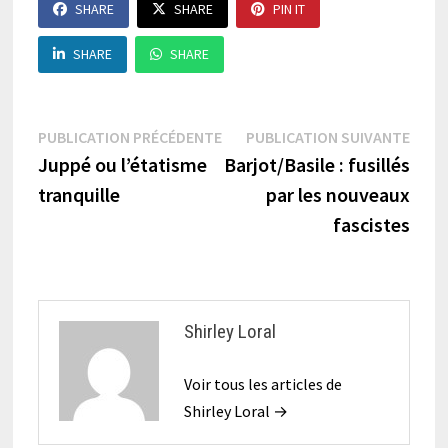
SHARE
SHARE
PIN IT
SHARE
SHARE
Navigation
Publication
Publi
PUBLICATION PRÉCÉDENTE
PUBLICATION SUIVANTE
précédente :
suiva
Juppé ou l’étatisme
Barjot/Basile : fusillés
de
tranquille
par les nouveaux
l’article
fascistes
Shirley Loral
Voir tous les articles de
Shirley Loral →