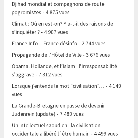
Djihad mondial et compagnons de route
pogromistes
- 4 875 vues
Climat : Où en est-on? Y a-t-il des raisons de
s’inquiéter ?
- 4 987 vues
France Info – France désinfo
- 2 744 vues
Propagande de l’Hôtel de Ville
- 3 676 vues
Obama, Hollande, et l’islam : l’irresponsabilité
s’aggrave
- 7 312 vues
Lorsque j’entends le mot “civilisation”…
- 4 149
vues
La Grande-Bretagne en passe de devenir
Judenrein (update)
- 7 489 vues
Un intellectuel saoudien : la civilisation
occidentale a libéré l´être humain
- 4 499 vues