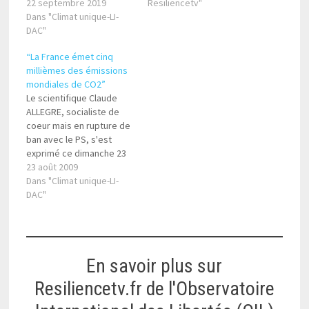
d’accord sur une
22 septembre 2019
dans les pays ayant
Resiliencetv"
proposition: établir une
Dans "Climat unique-LI-
promulgué cette taxe)
taxe carbone aux
DAC"
cette exigence
frontières de l’Europe.
apparaîtrait moins
“La France émet cinq
Cette mesure figure dans
idéologique, plus
millièmes des émissions
les programmes d’à peu
objective, et l'on
mondiales de CO2”
près toutes les listes des
arriverait à trouver le…
Le scientifique Claude
candidats aux élections
ALLEGRE, socialiste de
européennes. Elle a tout
coeur mais en rupture de
pour plaire, pensent-ils :
ban avec le PS, s'est
elle lutte…
exprimé ce dimanche 23
août dans le journal Le
23 août 2009
Parisien
Dans "Climat unique-LI-
(www.leparisien.fr) entre
DAC"
autres sur le sujet brûlant
de la taxe carbone :
"Instaurer cette taxe en
France seule dans le
En savoir plus sur
contexte actuel…
Resiliencetv.fr de l'Observatoire