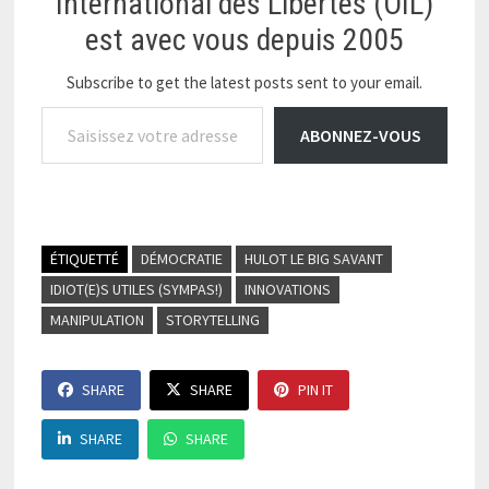
International des Libertés (OIL)
est avec vous depuis 2005
Subscribe to get the latest posts sent to your email.
Saisissez votre adresse e-mail…
ABONNEZ-VOUS
ÉTIQUETTÉ
DÉMOCRATIE
HULOT LE BIG SAVANT
IDIOT(E)S UTILES (SYMPAS!)
INNOVATIONS
MANIPULATION
STORYTELLING
SHARE
SHARE
PIN IT
SHARE
SHARE