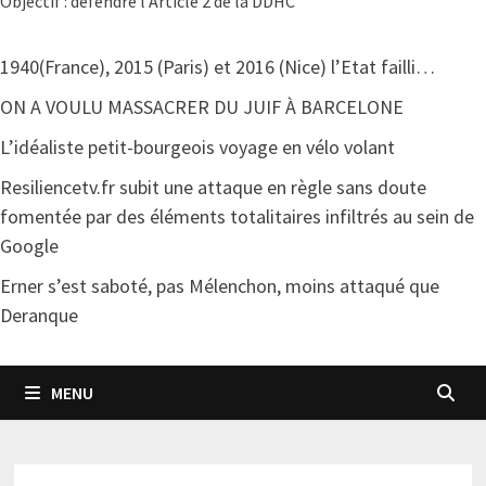
Objectif : défendre l'Article 2 de la DDHC
1940(France), 2015 (Paris) et 2016 (Nice) l’Etat failli…
ON A VOULU MASSACRER DU JUIF À BARCELONE
L’idéaliste petit-bourgeois voyage en vélo volant
Resiliencetv.fr subit une attaque en règle sans doute
fomentée par des éléments totalitaires infiltrés au sein de
Google
Erner s’est saboté, pas Mélenchon, moins attaqué que
Deranque
MENU