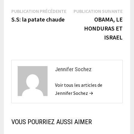
Navigation
Publication
Publi
PUBLICATION PRÉCÉDENTE
PUBLICATION SUIVANTE
précédente :
suiva
S.S: la patate chaude
OBAMA, LE
de
HONDURAS ET
l’article
ISRAEL
Jennifer Sochez
Voir tous les articles de
Jennifer Sochez →
VOUS POURRIEZ AUSSI AIMER