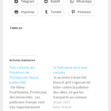
Telegram
Reddit
WhatsApp
Imprimer
Tumblr
Pinterest
J’aime ça :
Articles similaires
Taxe carbone aux
La fumisterie de la taxe
frontières de
carbone
l’Europe:une fausse
Si au moins il avait été
bonne idée
énoncé qu'il s'agissait de
Par Rémy
lutter contre la pollution
Prud’homme, Professeur
des villes, et que les
des Universités Les
transports en commun
politiciens français sont
étaient réellement au
20 juin 2019
très majoritairement
niveau (comme ils le sont
Dans "Article