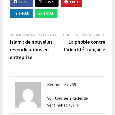
SHARE
SHARE
PIN IT
SHARE
SHARE
Navigation
Publication
Publi
PUBLICATION PRÉCÉDENTE
PUBLICATION SUIVANTE
précédente :
suiva
Islam : de nouvelles
La phobie contre
de
revendications en
l’identité française
l’article
entreprise
Sentinelle 5769
Voir tous les articles de
Sentinelle 5769 →