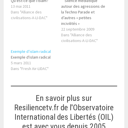
Qu'est-ce que l'islam?
Silence médiatique
13 mai 2011
autour des agressions de
Dans "Alliance des
la Techno Parade et
civilisations-A-LI-DAC"
d’autres « petites
incivilités »
22 septembre 2009
Dans "Alliance des
civilisations-A-LI-DAC"
Exemple d’islam radical
Exemple d'islam radical
5 mars 2011
Dans "Fresh Air-LIDAC"
En savoir plus sur
Resiliencetv.fr de l'Observatoire
International des Libertés (OIL)
est avec vous depuis 2005