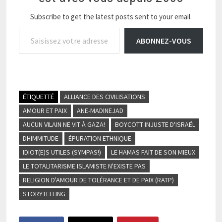
Subscribe to get the latest posts sent to your email.
Saisissez votre adresse e-mail…
ABONNEZ-VOUS
ÉTIQUETTÉ
ALLIANCE DES CIVILISATIONS
AMOUR ET PAIX
ANE-MADINEJAD
AUCUN VILAIN NE VIT À GAZA!
BOYCOTT INJUSTE D'ISRAËL
DHIMMITUDE
ÉPURATION ETHNIQUE
IDIOT(E)S UTILES (SYMPAS!)
LE HAMAS FAIT DE SON MIEUX
LE TOTALITARISME ISLAMISTE N'EXISTE PAS
RELIGION D'AMOUR DE TOLÉRANCE ET DE PAIX (RATP)
STORYTELLING