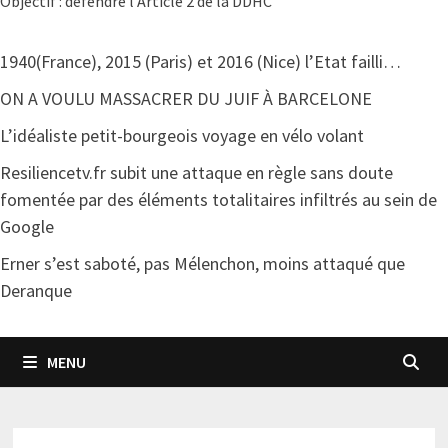
Objectif : défendre l'Article 2 de la DDHC
1940(France), 2015 (Paris) et 2016 (Nice) l’Etat failli…
ON A VOULU MASSACRER DU JUIF À BARCELONE
L’idéaliste petit-bourgeois voyage en vélo volant
Resiliencetv.fr subit une attaque en règle sans doute
fomentée par des éléments totalitaires infiltrés au sein de
Google
Erner s’est saboté, pas Mélenchon, moins attaqué que
Deranque
MENU