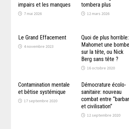
impairs et les manques
tombera plus
7 mai 2026
12 mars 2026
Le Grand Effacement
Quoi de plus horrible:
Mahomet une bomb
4 novembre 2023
sur la tête, ou Nick
Berg sans tête ?
16 octobre 2020
Contamination mentale
Démocrature écolo-
et bêtise systémique
sanitaire: nouveau
combat entre “barbar
17 septembre 2020
et civilisation”
12 septembre 2020