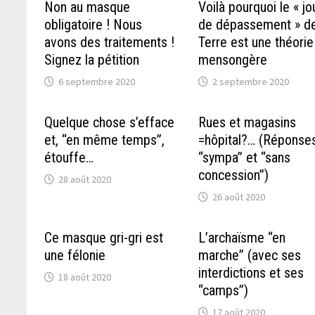
Non au masque
Voilà pourquoi le « jo
obligatoire ! Nous
de dépassement » de
avons des traitements !
Terre est une théorie
Signez la pétition
mensongère
6 septembre 2020
2 septembre 2020
Quelque chose s’efface
Rues et magasins
et, “en même temps”,
=hôpital?… (Réponse
étouffe…
“sympa” et “sans
concession”)
28 août 2020
26 août 2020
Ce masque gri-gri est
L’archaïsme “en
une félonie
marche” (avec ses
interdictions et ses
18 août 2020
“camps”)
17 août 2020