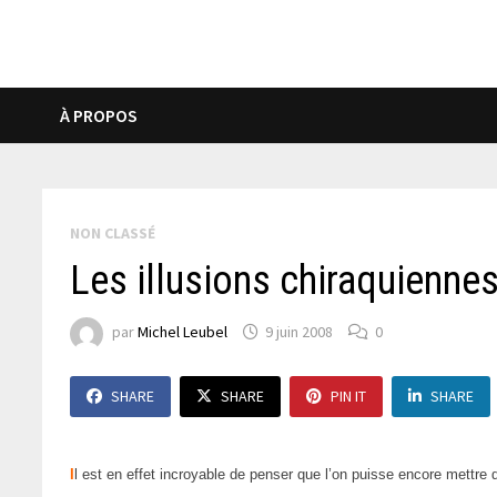
À PROPOS
NON CLASSÉ
Les illusions chiraquienne
par
Michel Leubel
9 juin 2008
0
SHARE
SHARE
PIN IT
SHARE
I
l est en effet incroyable de penser que l’on puisse encore mettre 