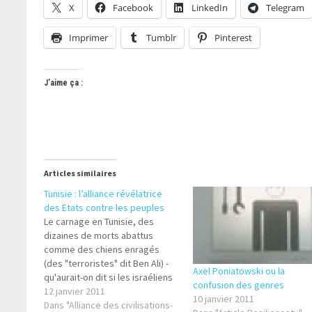
X
Facebook
LinkedIn
Telegram
Imprimer
Tumblr
Pinterest
J’aime ça :
Articles similaires
Tunisie : l’alliance révélatrice
des Etats contre les peuples
Le carnage en Tunisie, des
dizaines de morts abattus
comme des chiens enragés
(des "terroristes" dit Ben Ali) -
Axel Poniatowski ou la
qu'aurait-on dit si les israéliens
confusion des genres
s'étaient comportés ainsi !-
12 janvier 2011
10 janvier 2011
peut nous réveiller d'un profond
Dans "Alliance des civilisations-