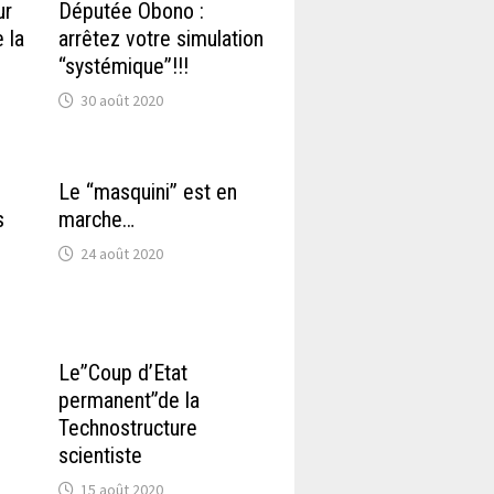
ur
Députée Obono :
 la
arrêtez votre simulation
“systémique”!!!
30 août 2020
Le “masquini” est en
s
marche…
24 août 2020
Le”Coup d’Etat
permanent”de la
Technostructure
scientiste
15 août 2020