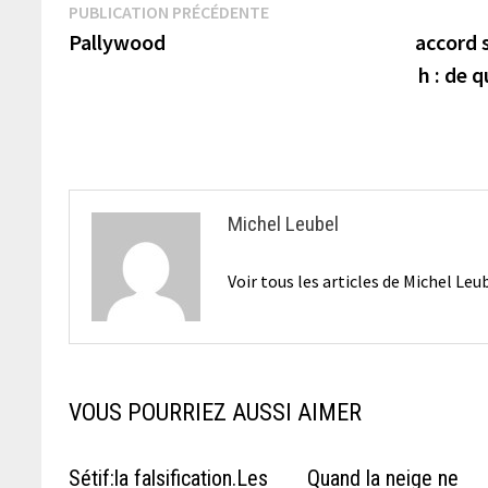
Navigation
Publication
PUBLICATION PRÉCÉDENTE
précédente :
Pallywood
accord 
de
h : de 
l’article
Michel Leubel
Voir tous les articles de Michel Le
VOUS POURRIEZ AUSSI AIMER
Sétif:la falsification.Les
Quand la neige ne