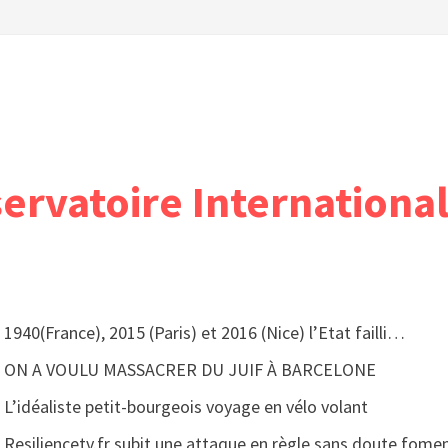
servatoire International
1940(France), 2015 (Paris) et 2016 (Nice) l’Etat failli…
ON A VOULU MASSACRER DU JUIF À BARCELONE
L’idéaliste petit-bourgeois voyage en vélo volant
Resiliencetv.fr subit une attaque en règle sans doute fomen