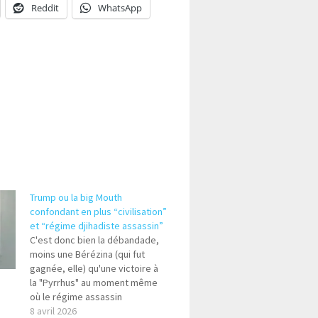
Reddit
WhatsApp
Trump ou la big Mouth
confondant en plus “civilisation”
et “régime djihadiste assassin”
C'est donc bien la débandade,
moins une Bérézina (qui fut
gagnée, elle) qu'une victoire à
la "Pyrrhus" au moment même
où le régime assassin
commençait à plier. Le seul
8 avril 2026