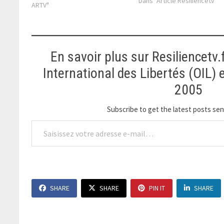
Dans "Article Resiliencetv"
sommeil dogmatique : les Etats,
ARTV"
ces monstres froids, sont
solidaires les uns des autres,
minimisent à outrance,
jusqu'à…
En savoir plus sur Resiliencetv.
International des Libertés (OIL)
2005
Subscribe to get the latest posts sent
Saisissez votre adresse e-mail…
SHARE
SHARE
PIN IT
SHARE