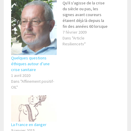
Qu'il s'agisse de la crise
du siècle ou pas, les
signes avant coureurs
étaient déjà là depuis la
fin des années 60 lorsque
l'explosion des nouveaux
7 février 2009
modes de vie, le
Dans "Article
basculement vers le
Resiliencetv"
techno urbain mondialisé,
le craquèlement des
Quelques questions
modèles communistes et
éthiques autour d’une
tiersmondistes
crise sanitaire
nécessitaient une réelle
1 avril 2020
néomodernité faite de
Dans "Affinement positif-
meilleures…
OIL"
La France en danger
9 janvier 2015