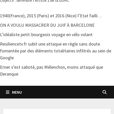
Objectif : défendre l'Article 2 de la DDHC
1940(France), 2015 (Paris) et 2016 (Nice) l’Etat failli…
ON A VOULU MASSACRER DU JUIF À BARCELONE
L’idéaliste petit-bourgeois voyage en vélo volant
Resiliencetv.fr subit une attaque en règle sans doute
fomentée par des éléments totalitaires infiltrés au sein de
Google
Erner s’est saboté, pas Mélenchon, moins attaqué que
Deranque
MENU