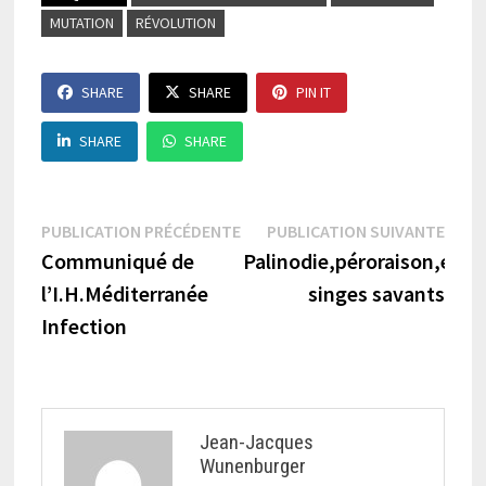
MUTATION
RÉVOLUTION
SHARE
SHARE
PIN IT
SHARE
SHARE
Navigation
Publication
Publi
PUBLICATION PRÉCÉDENTE
PUBLICATION SUIVANTE
précédente :
suiva
Communiqué de
Palinodie,péroraison,et
de
l’I.H.Méditerranée
singes savants
l’article
Infection
Jean-Jacques
Wunenburger