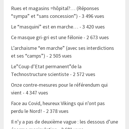
Rues et magasins =hôpital?… (Réponses
“sympa” et “sans concession”)
- 3 496 vues
Le “masquini” est en marche…
- 3 420 vues
Ce masque gri-gri est une félonie
- 2 673 vues
L’archaïsme “en marche” (avec ses interdictions
et ses “camps”)
- 2 505 vues
Le”Coup d’Etat permanent”de la
Technostructure scientiste
- 2 572 vues
Onze contre-mesures pour le référendum qui
vient
- 4 347 vues
Face au Covid, heureux Vikings qui n’ont pas
perdu le Nord!
- 2 378 vues
Il n’y a pas de deuxième vague : les dessous d’une