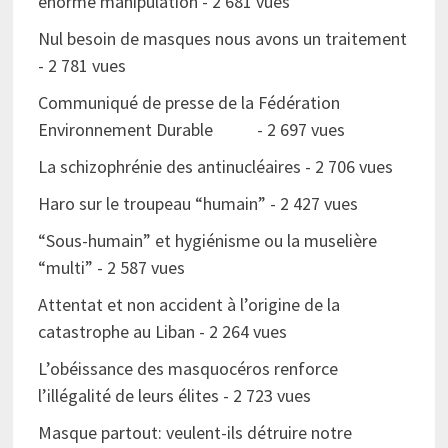
énorme manipulation
- 2 681 vues
Nul besoin de masques nous avons un traitement
- 2 781 vues
Communiqué de presse de la Fédération
Environnement Durable
- 2 697 vues
La schizophrénie des antinucléaires
- 2 706 vues
Haro sur le troupeau “humain”
- 2 427 vues
“Sous-humain” et hygiénisme ou la muselière
“multi”
- 2 587 vues
Attentat et non accident à l’origine de la
catastrophe au Liban
- 2 264 vues
L’obéissance des masquocéros renforce
l’illégalité de leurs élites
- 2 723 vues
Masque partout: veulent-ils détruire notre