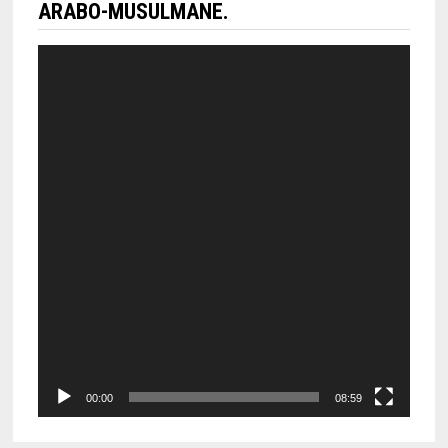
ARABO-MUSULMANE.
Lecteur
vidéo
00:00
08:59