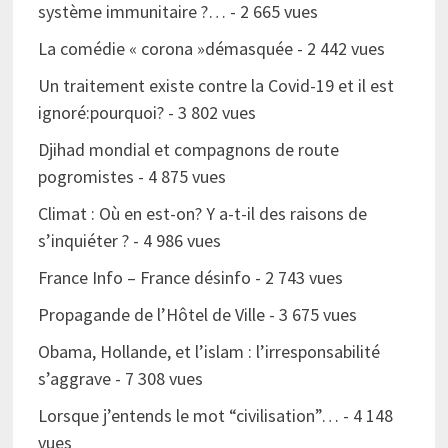
système immunitaire ?…
- 2 665 vues
La comédie « corona »démasquée
- 2 442 vues
Un traitement existe contre la Covid-19 et il est
ignoré:pourquoi?
- 3 802 vues
Djihad mondial et compagnons de route
pogromistes
- 4 875 vues
Climat : Où en est-on? Y a-t-il des raisons de
s’inquiéter ?
- 4 986 vues
France Info – France désinfo
- 2 743 vues
Propagande de l’Hôtel de Ville
- 3 675 vues
Obama, Hollande, et l’islam : l’irresponsabilité
s’aggrave
- 7 308 vues
Lorsque j’entends le mot “civilisation”…
- 4 148
vues