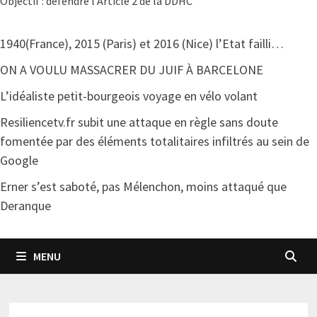
Objectif : défendre l'Article 2 de la DDHC
1940(France), 2015 (Paris) et 2016 (Nice) l’Etat failli…
ON A VOULU MASSACRER DU JUIF À BARCELONE
L’idéaliste petit-bourgeois voyage en vélo volant
Resiliencetv.fr subit une attaque en règle sans doute
fomentée par des éléments totalitaires infiltrés au sein de
Google
Erner s’est saboté, pas Mélenchon, moins attaqué que
Deranque
MENU