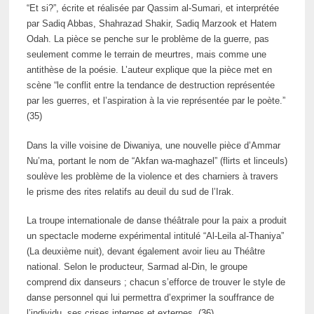
“Et si?”, écrite et réalisée par Qassim al-Sumari, et interprétée
par Sadiq Abbas, Shahrazad Shakir, Sadiq Marzook et Hatem
Odah. La pièce se penche sur le problème de la guerre, pas
seulement comme le terrain de meurtres, mais comme une
antithèse de la poésie. L’auteur explique que la pièce met en
scène “le conflit entre la tendance de destruction représentée
par les guerres, et l’aspiration à la vie représentée par le poète.”
(35)
Dans la ville voisine de Diwaniya, une nouvelle pièce d’Ammar
Nu’ma, portant le nom de “Akfan wa-maghazel” (flirts et linceuls)
soulève les problème de la violence et des charniers à travers
le prisme des rites relatifs au deuil du sud de l’Irak.
La troupe internationale de danse théâtrale pour la paix a produit
un spectacle moderne expérimental intitulé “Al-Leila al-Thaniya”
(La deuxième nuit), devant également avoir lieu au Théâtre
national. Selon le producteur, Sarmad al-Din, le groupe
comprend dix danseurs ; chacun s’efforce de trouver le style de
danse personnel qui lui permettra d’exprimer la souffrance de
l’individu, ses crises internes et externes. (36)