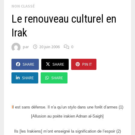
NON CLASSÉ
Le renouveau culturel en
Irak
par
20 juin 2006
0
SHARE
SHARE
PIN IT
SHARE
SHARE
I
l est sans défense. Il n’a qu’un stylo dans une forêt d’armes (1)
[Allusion au poète irakien Adnan al-Saigh]
Ils [les Irakiens] m’ont enseigné la signification de l’espoir (2)