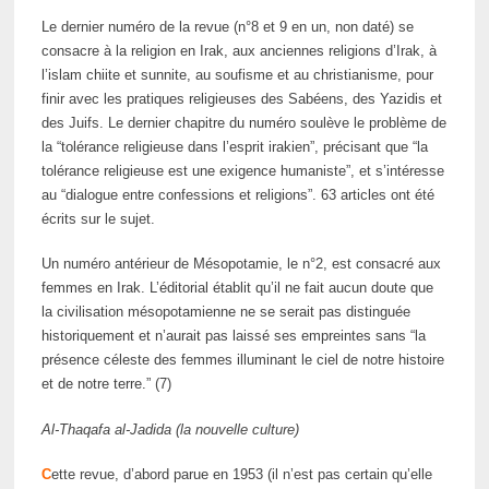
Le dernier numéro de la revue (n°8 et 9 en un, non daté) se
consacre à la religion en Irak, aux anciennes religions d’Irak, à
l’islam chiite et sunnite, au soufisme et au christianisme, pour
finir avec les pratiques religieuses des Sabéens, des Yazidis et
des Juifs. Le dernier chapitre du numéro soulève le problème de
la “tolérance religieuse dans l’esprit irakien”, précisant que “la
tolérance religieuse est une exigence humaniste”, et s’intéresse
au “dialogue entre confessions et religions”. 63 articles ont été
écrits sur le sujet.
Un numéro antérieur de Mésopotamie, le n°2, est consacré aux
femmes en Irak. L’éditorial établit qu’il ne fait aucun doute que
la civilisation mésopotamienne ne se serait pas distinguée
historiquement et n’aurait pas laissé ses empreintes sans “la
présence céleste des femmes illuminant le ciel de notre histoire
et de notre terre.” (7)
Al-Thaqafa al-Jadida (la nouvelle culture)
C
ette revue, d’abord parue en 1953 (il n’est pas certain qu’elle