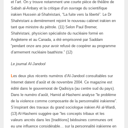
et l’art. On y trouve notamment une courte pièce de théâtre de
Sabah al-Anbary et la critique d’un ouvrage du scientifique
irakien Hussein al-Shahristani, “La fuite vers la liberté”. Le Dr
Shahristani a dernièrement rejoint le nouveau cabinet irakien en
tant que ministre du pétrole. (11) Selon Paul Bremer,
Shahristani, physicien spécialiste du nucléaire formé en
Angleterre et au Canada, a été emprisonné par Saddam
“pendant onze ans pour avoir refusé de coopérer au programme
d’armement nucléaire baathiste.” (12)
Le journal Al-Jandool
L
es deux plus récents numéros d’Al-Jandool consultables sur
Internet datent d’août et de novembre 2004. Ce magazine est
édité dans le gouvernorat de Qadisiya (au centre sud du pays).
Dans le numéro d’août, Hamid al-Hashemi analyse “le problème
de la violence comme composante de la personnalité irakienne”.
S’inspirant des travaux du grand sociologue irakien Ali al-Wardi,
(13) Al-Hashemi suggère que “les concepts tribaux et les
valeurs ancrés dans les [traditions] bédouines communes ont
eu une influence considérable… sur la personnalité irakienne en