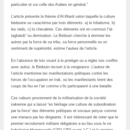
particulier et sur celle des Arabes en général.”
L’article présente la théorie d’Al-Wardi selon laquelle la culture
bédouine se caractérise par trois éléments: a) le tribalisme, b)
les raids, c) la chevalerie. Ces éléments ont en commun l”al-
taghalub” ou domination. Le Bédouin cherche à dominer les
autres par la force de sa tribu, sa force personnelle ou un
sentiment de supériorité, estime l’auteur de l’article.
En l’absence de lois visant à le protéger ou a régler ses conflits
avec autrui, le Bédouin recourt à la vengeance. L’auteur de
l’article mentionne les manifestations politiques contre les
forces de l’occupation en Irak, où les manifestants tirent des
coups de feu en l’air comme s’ils participaient à une bataille.
Ces valeurs proviennent de la militarisation de la société
irakienne qui a laissé “en héritage une culture de subordination
par la force” des éléments politiques et sociaux perçus comme
une menace par les dirigeants. Il est intéressant de noter que le
premier recrutement militaire obligatoire a eu lieu sous le roi
babylonien Hammourabi (1792-1750 avant J.C.) et le premier