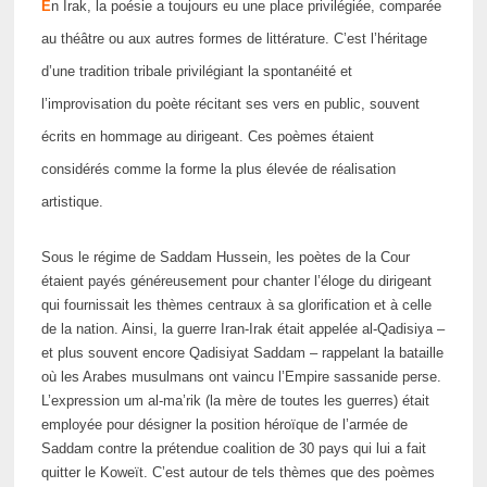
E
n Irak, la poésie a toujours eu une place privilégiée, comparée
au théâtre ou aux autres formes de littérature. C’est l’héritage
d’une tradition tribale privilégiant la spontanéité et
l’improvisation du poète récitant ses vers en public, souvent
écrits en hommage au dirigeant. Ces poèmes étaient
considérés comme la forme la plus élevée de réalisation
artistique.
Sous le régime de Saddam Hussein, les poètes de la Cour
étaient payés généreusement pour chanter l’éloge du dirigeant
qui fournissait les thèmes centraux à sa glorification et à celle
de la nation. Ainsi, la guerre Iran-Irak était appelée al-Qadisiya –
et plus souvent encore Qadisiyat Saddam – rappelant la bataille
où les Arabes musulmans ont vaincu l’Empire sassanide perse.
L’expression um al-ma’rik (la mère de toutes les guerres) était
employée pour désigner la position héroïque de l’armée de
Saddam contre la prétendue coalition de 30 pays qui lui a fait
quitter le Koweït. C’est autour de tels thèmes que des poèmes