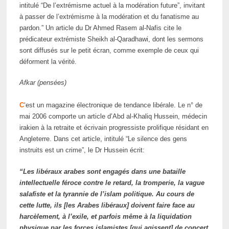
intitulé “De l’extrémisme actuel à la modération future”, invitant
à passer de l’extrémisme à la modération et du fanatisme au
pardon.” Un article du Dr Ahmed Rasem al-Nafis cite le
prédicateur extrémiste Sheikh al-Qaradhawi, dont les sermons
sont diffusés sur le petit écran, comme exemple de ceux qui
déforment la vérité.
Afkar (pensées)
C
‘est un magazine électronique de tendance libérale. Le n° de
mai 2006 comporte un article d’Abd al-Khaliq Hussein, médecin
irakien à la retraite et écrivain progressiste prolifique résidant en
Angleterre. Dans cet article, intitulé “Le silence des gens
instruits est un crime”, le Dr Hussein écrit:
“Les libéraux arabes sont engagés dans une bataille
intellectuelle féroce contre le retard, la tromperie, la vague
salafiste et la tyrannie de l’islam politique. Au cours de
cette lutte, ils [les Arabes libéraux] doivent faire face au
harcèlement, à l’exile, et parfois même à la liquidation
physique par les forces islamistes [qui agissent] de concert