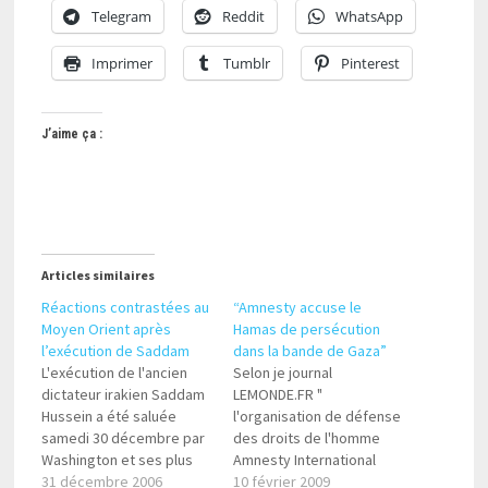
Telegram
Reddit
WhatsApp
Imprimer
Tumblr
Pinterest
J’aime ça :
Articles similaires
Réactions contrastées au
“Amnesty accuse le
Moyen Orient après
Hamas de persécution
l’exécution de Saddam
dans la bande de Gaza”
L'exécution de l'ancien
Selon je journal
dictateur irakien Saddam
LEMONDE.FR "
Hussein a été saluée
l'organisation de défense
samedi 30 décembre par
des droits de l'homme
Washington et ses plus
Amnesty International
proches alliés, mais des
31 décembre 2006
dénonce dans un
10 février 2009