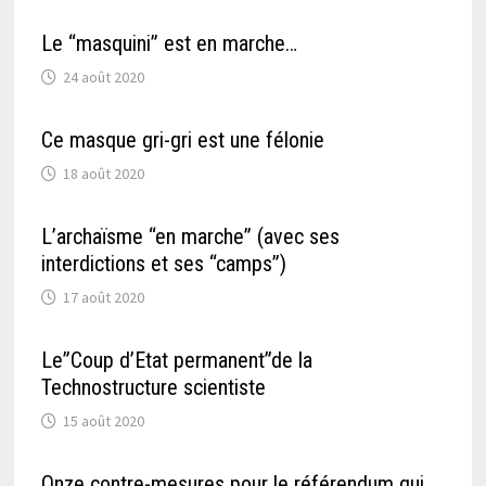
Le “masquini” est en marche…
24 août 2020
Ce masque gri-gri est une félonie
18 août 2020
L’archaïsme “en marche” (avec ses
interdictions et ses “camps”)
17 août 2020
Le”Coup d’Etat permanent”de la
Technostructure scientiste
15 août 2020
Onze contre-mesures pour le référendum qui