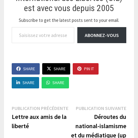
est avec vous depuis 2005
Subscribe to get the latest posts sent to your email.
Saisissez votre adresse e-mail…
ABONNEZ-VOUS
SHARE
SHARE
PIN IT
SHARE
SHARE
Navigation
Publication
Publi
PUBLICATION PRÉCÉDENTE
PUBLICATION SUIVANTE
précédente :
suiva
Lettre aux amis de la
Déroutes du
de
liberté
national-islamisme
l’article
et du médiatique (up