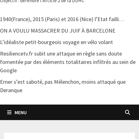
Objectif : défendre l'Article 2 de la DDHC
1940(France), 2015 (Paris) et 2016 (Nice) l’Etat failli…
ON A VOULU MASSACRER DU JUIF À BARCELONE
L’idéaliste petit-bourgeois voyage en vélo volant
Resiliencetv.fr subit une attaque en règle sans doute
fomentée par des éléments totalitaires infiltrés au sein de
Google
Erner s’est saboté, pas Mélenchon, moins attaqué que
Deranque
MENU