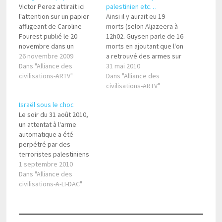
Victor Perez attirait ici
palestinien etc…
l'attention sur un papier
Ainsi il y aurait eu 19
affligeant de Caroline
morts (selon Aljazeera à
Fourest publié le 20
12h02. Guysen parle de 16
novembre dans un
morts en ajoutant que l'on
quotidien du soir. Il
26 novembre 2009
a retrouvé des armes sur
commençait ainsi : « Le
Dans "Alliance des
les corps de ces deux
31 mai 2010
gouvernement israélien
civilisations-ARTV"
morts, des anarchistes) ;
Dans "Alliance des
fait décidément tout ce
les activistes n'ont pas
civilisations-ARTV"
qu'il peut pour
voulu une inspection; les
Israël sous le choc
compromettre les efforts
commandos israéliens
Le soir du 31 août 2010,
de Barack Obama. » S'en
auraient été surpris par la
un attentat à l'arme
suivait une diatribe anti-
résistance…
automatique a été
israélienne manichéenne
perpétré par des
que dénonce Victor…
terroristes palestiniens
contre 4 israéliens qui
1 septembre 2010
circulaient au carrefour
Dans "Alliance des
Bné Naim près de Kiryat
civilisations-A-LI-DAC"
Arba. Les quatre
israéliens ont été tués.
Cet attentat intervient