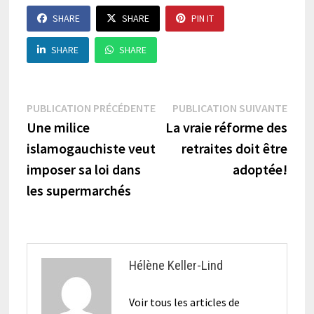
SHARE
SHARE
PIN IT
SHARE
SHARE
Navigation
Publication
Publi
PUBLICATION PRÉCÉDENTE
PUBLICATION SUIVANTE
précédente :
suiva
Une milice
La vraie réforme des
de
islamogauchiste veut
retraites doit être
l’article
imposer sa loi dans
adoptée!
les supermarchés
Hélène Keller-Lind
Voir tous les articles de