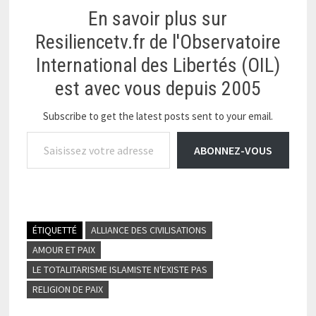
alors que le Premier
En savoir plus sur
ministre israélien
Binyamin Netanyahu a
Resiliencetv.fr de l'Observatoire
quitté…
International des Libertés (OIL)
est avec vous depuis 2005
Subscribe to get the latest posts sent to your email.
Saisissez votre adresse e-mail…
ABONNEZ-VOUS
ÉTIQUETTÉ
ALLIANCE DES CIVILISATIONS
AMOUR ET PAIX
LE TOTALITARISME ISLAMISTE N'EXISTE PAS
RELIGION DE PAIX