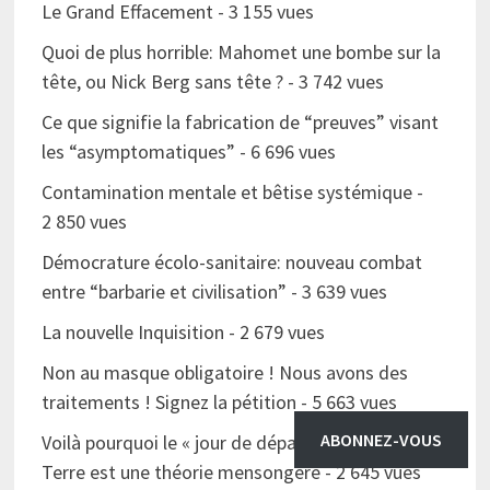
Le Grand Effacement
- 3 155 vues
Quoi de plus horrible: Mahomet une bombe sur la
tête, ou Nick Berg sans tête ?
- 3 742 vues
Ce que signifie la fabrication de “preuves” visant
les “asymptomatiques”
- 6 696 vues
Contamination mentale et bêtise systémique
-
2 850 vues
Démocrature écolo-sanitaire: nouveau combat
entre “barbarie et civilisation”
- 3 639 vues
La nouvelle Inquisition
- 2 679 vues
Non au masque obligatoire ! Nous avons des
traitements ! Signez la pétition
- 5 663 vues
ABONNEZ-VOUS
Voilà pourquoi le « jour de dépassement » de la
Terre est une théorie mensongère
- 2 645 vues