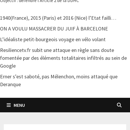
Objectif : défendre l'Article 2 de la DDHC
1940(France), 2015 (Paris) et 2016 (Nice) l’Etat failli…
ON A VOULU MASSACRER DU JUIF À BARCELONE
L’idéaliste petit-bourgeois voyage en vélo volant
Resiliencetv.fr subit une attaque en règle sans doute
fomentée par des éléments totalitaires infiltrés au sein de
Google
Erner s’est saboté, pas Mélenchon, moins attaqué que
Deranque
MENU