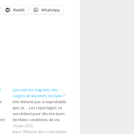
Reddit
WhatsApp
E
Qui sont les migrants des
cargos arraisonnés en Italie ?
ux
Une théorie pas si improbable
que ça… Les reportages se
succèdent pour décrire leurs
ent
terribles conditions de vie.
19 juin 2015
de
Dans "Alliance des civilisations-