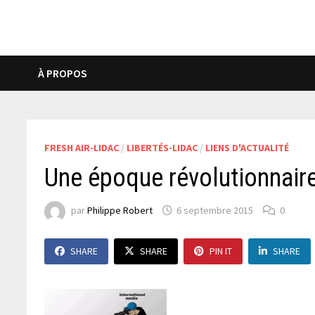
À PROPOS
FRESH AIR-LIDAC
/
LIBERTÉS-LIDAC
/
LIENS D'ACTUALITÉ
Une époque révolutionnair
par
Philippe Robert
6 septembre 2015
0
SHARE
SHARE
PIN IT
SHARE