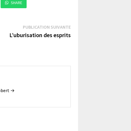
SHARE
Publication
PUBLICATION SUIVANTE
suivante :
L’uburisation des esprits
Robert →