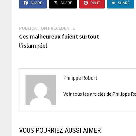
SHARE
SHARE
PIN IT
SHARE
Navigation
Publication
PUBLICATION PRÉCÉDENTE
précédente :
Ces malheureux fuient surtout
de
l’islam réel
l’article
Philippe Robert
Voir tous les articles de Philippe 
VOUS POURRIEZ AUSSI AIMER