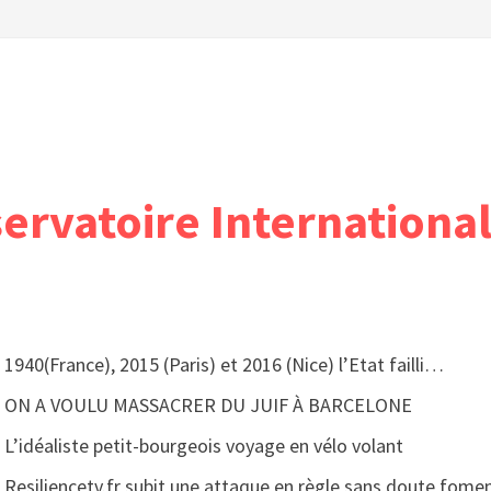
servatoire International
1940(France), 2015 (Paris) et 2016 (Nice) l’Etat failli…
ON A VOULU MASSACRER DU JUIF À BARCELONE
L’idéaliste petit-bourgeois voyage en vélo volant
Resiliencetv.fr subit une attaque en règle sans doute fomen