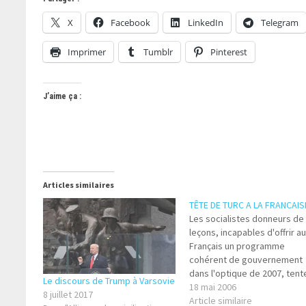
X
Facebook
LinkedIn
Telegram
Imprimer
Tumblr
Pinterest
J’aime ça :
Articles similaires
TÊTE DE TURC A LA FRANCAIS
Les socialistes donneurs de
leçons, incapables d'offrir a
Français un programme
cohérent de gouvernement
dans l'optique de 2007, tent
Le discours de Trump à Varsovie
de donner le change en
18 mai 2006
8 juillet 2017
proposant une nouvelle loi 
Article similaire