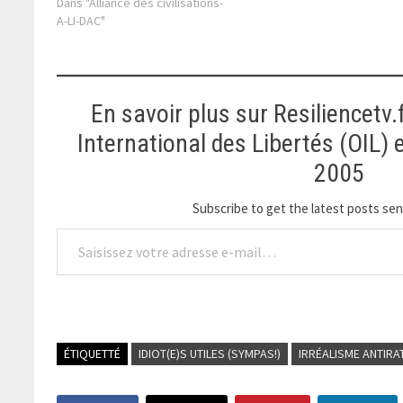
Dans "Alliance des civilisations-
censure de la liberté
A-LI-DAC"
fondamentale de penser et 
s'exprimer.
En savoir plus sur Resiliencetv.
International des Libertés (OIL)
2005
Subscribe to get the latest posts sent
Saisissez votre adresse e-mail…
ÉTIQUETTÉ
IDIOT(E)S UTILES (SYMPAS!)
IRRÉALISME ANTIRA