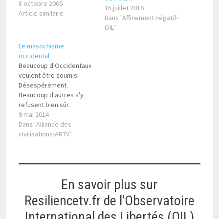
l'islam ne peuvent aller
8 octobre 2006
15 juillet 2016
jusqu'au bout. Pour
Article similaire
Dans "Affinement négatif-
beaucoup, se mettre à
OIL"
l'école de l'Occident
risque d'aliéner l'identité
Le masochisme
musulmane" ?
occidental
Beaucoup d'Occidentaux
veulent être soumis.
Désespérément.
Beaucoup d'autres s'y
refusent bien sûr.
9 mai 2014
Dans "Alliance des
civilisations-ARTV"
En savoir plus sur
Resiliencetv.fr de l'Observatoire
International des Libertés (OIL)