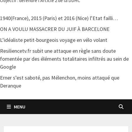
Objectif : défendre l'Article 2 de la DDHC
1940(France), 2015 (Paris) et 2016 (Nice) l’Etat failli…
ON A VOULU MASSACRER DU JUIF À BARCELONE
L’idéaliste petit-bourgeois voyage en vélo volant
Resiliencetv.fr subit une attaque en règle sans doute
fomentée par des éléments totalitaires infiltrés au sein de
Google
Erner s’est saboté, pas Mélenchon, moins attaqué que
Deranque
MENU