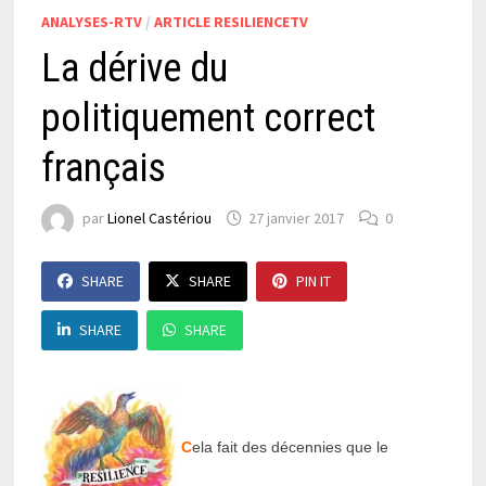
ANALYSES-RTV
/
ARTICLE RESILIENCETV
La dérive du
politiquement correct
français
par
Lionel Castériou
27 janvier 2017
0
SHARE
SHARE
PIN IT
SHARE
SHARE
C
ela fait des décennies que le