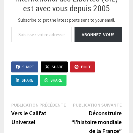
est avec vous depuis 2005
Subscribe to get the latest posts sent to your email.
Saisissez votre adresse e-mail…
ABONNEZ-VOUS
SHARE
SHARE
PIN IT
SHARE
SHARE
Navigation
Publication
Publi
PUBLICATION PRÉCÉDENTE
PUBLICATION SUIVANTE
précédente :
suiva
Vers le Califat
Déconstruire
de
Universel
“l’histoire mondiale
l’article
de la France”