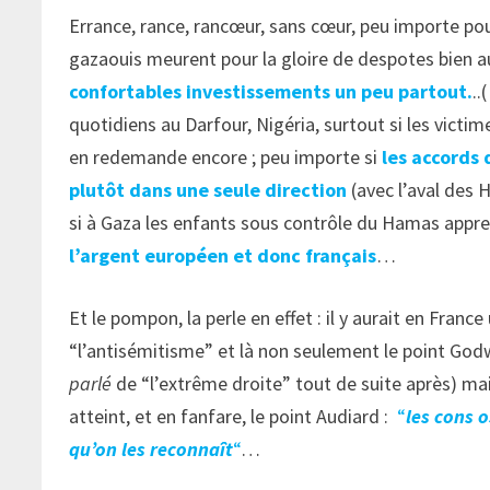
Errance, rance, rancœur, sans cœur, peu importe pou
gazaouis meurent pour la gloire de despotes bien 
confortables investissements un peu partout.
..
quotidiens au Darfour, Nigéria, surtout si les vict
en redemande encore ; peu importe si
les accords 
plutôt dans une seule direction
(avec l’aval des 
si à Gaza les enfants sous contrôle du Hamas appr
l’argent européen et donc français
…
Et le pompon, la perle en effet : il y aurait en Fran
“l’antisémitisme” et là non seulement le point Godwi
parlé
de “l’extrême droite” tout de suite après) mai
atteint, et en fanfare, le point Audiard :
“
les cons 
qu’on les reconnaît
“
…