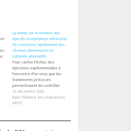
La manip sur le nombre des
ent
injectés hospitalisés nécessite
de construire rapidement des
urs
réseaux alimentaires et
as
culturels alternatifs
Pour cacher l'échec des
"
injections expérimentales à
vec
l'encontre d'un virus que les
traitements précoces
permettraient de contrôler
(mais cela rapporte bien peu)
21 décembre 2021
certains maquillent de plus en
Dans "Alliance des civilisations-
plus la présence majoritaire des
ARTV"
injectés à l'hôpital en réduisant
leur nombre en valeur absolue
(par rapport au nombre total
d'injectés et de…