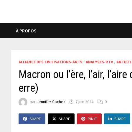
À PROPOS
ALLIANCE DES CIVILISATIONS-ARTV
/
ANALYSES-RTV
/
ARTICLE
Macron ou l’ère, l’air, l’aire 
erre)
par
Jennifer Sochez
7 juin 2024
0
SHARE
SHARE
PIN IT
SHARE