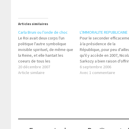
Articles similaires
Carla Bruni ou l’onde de choc
L’IMMORALITE REPUBLICAINE
Le Roi avait deux corps l'un
Pour le seconder efficacem
politique l'autre symbolique
à la présidence de la
invisible spirituel, de même que
République, pour peu d'aille
la Reine, et elle hantait les
qu'il y accède en 2007, Nicol
coeurs de tous les
Sarkozy a bien raison d'offrir
mousquetaires puisqu'elle
20 décembre 2007
des ponts d'or à tous les "ex
6 septembre 2006
incarnait la France.
Article similaire
de la France d'"avant" qui, a
Avec 1 commentaire
une rare maestria, savent si
bien faire bon marché de la
morale républicaine.