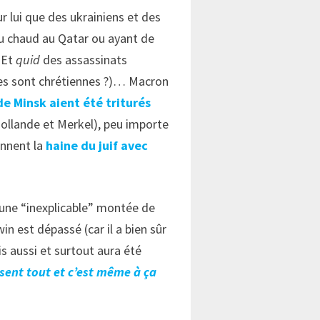
r lui que des ukrainiens et des
au chaud au Qatar ou ayant de
( Et
quid
des assassinats
imes sont chrétiennes ?)… Macron
de Minsk aient été triturés
Hollande et Merkel), peu importe
ennent la
haine du juif avec
ce une “inexplicable” montée de
n est dépassé (car il a bien sûr
s aussi et surtout aura été
osent tout et c’est même à ça