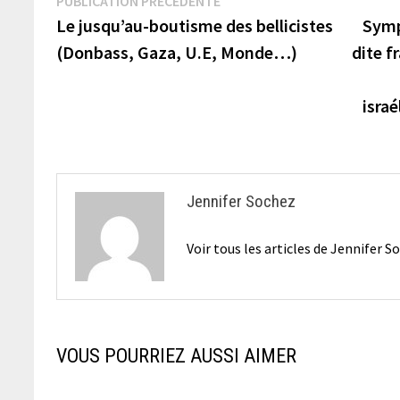
Navigation
PUBLICATION PRÉCÉDENTE
précédente :
Le jusqu’au-boutisme des bellicistes
Symp
de
(Donbass, Gaza, U.E, Monde…)
dite f
l’article
isra
Jennifer Sochez
Voir tous les articles de Jennifer 
VOUS POURRIEZ AUSSI AIMER