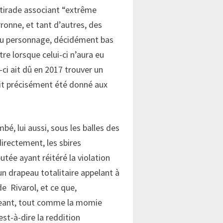
 tirade associant “extrême
ronne, et tant d’autres, des
e du personnage, décidément bas
re lorsque celui-ci n’aura eu
ci ait dû en 2017 trouver un
ait précisément été donné aux
é, lui aussi, sous les balles des
irectement, les sbires
utée ayant réitéré la violation
n drapeau totalitaire appelant à
 de Rivarol, et ce que,
geant, tout comme la momie
est-à-dire la reddition