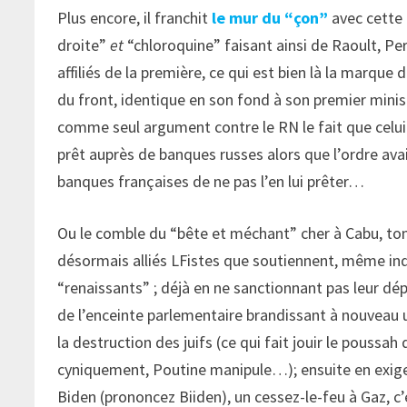
Plus encore, il franchit
le mur du “çon”
avec cette
droite”
et
“chloroquine” faisant ainsi de Raoult, Per
affiliés de la première, ce qui est bien là la marqu
du front, identique en son fond à son premier minist
comme seul argument contre le RN le fait que celui-
prêt auprès de banques russes alors que l’ordre av
banques françaises de ne pas l’en lui prêter…
Ou le comble du “bête et méchant” cher à Cabu, tomb
désormais alliés LFistes que soutiennent, même ind
“renaissants” ; déjà en ne sanctionnant pas leur dép
de l’enceinte parlementaire brandissant à nouveau u
la destruction des juifs (ce qui fait jouir le poussah
cyniquement, Poutine manipule…); ensuite en exi
Biden (prononcez Biiden), un cessez-le-feu à Gaz, c’