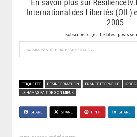
En savoir plus sur Resiliencetv.
International des Libertés (OIL)
2005
Subscribe to get the latest posts sent
Saisissez votre adresse e-mail…
ÉTIQUETTÉ
DÉSINFORMATION
FRANCE ÉTERNELLE
IRRÉA
LE HAMAS FAIT DE SON MIEUX
SHARE
SHARE
PIN IT
SHARE
Publication