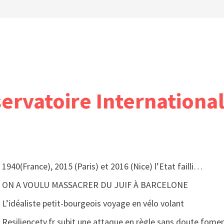
servatoire International
1940(France), 2015 (Paris) et 2016 (Nice) l’Etat failli…
ON A VOULU MASSACRER DU JUIF À BARCELONE
L’idéaliste petit-bourgeois voyage en vélo volant
Resiliencetv.fr subit une attaque en règle sans doute fomen