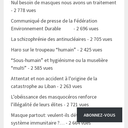
Nul besoin de masques nous avons un traitement
- 2 778 vues
Communiqué de presse de la Fédération
Environnement Durable
- 2 696 vues
La schizophrénie des antinucléaires
- 2 705 vues
Haro sur le troupeau “humain”
- 2 425 vues
“Sous-humain” et hygiénisme ou la muselière
“multi”
- 2 585 vues
Attentat et non accident à l’origine de la
catastrophe au Liban
- 2 263 vues
L’obéissance des masquocéros renforce
l’illégalité de leurs élites
- 2 721 vues
Masque partout: veulent-ils détruire notre
ABONNEZ-VOUS
système immunitaire ?…
- 2 664 vues