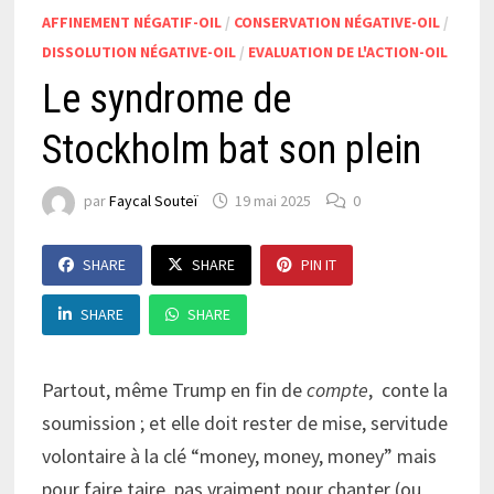
AFFINEMENT NÉGATIF-OIL
/
CONSERVATION NÉGATIVE-OIL
/
DISSOLUTION NÉGATIVE-OIL
/
EVALUATION DE L'ACTION-OIL
Le syndrome de
Stockholm bat son plein
par
Faycal Souteï
19 mai 2025
0
SHARE
SHARE
PIN IT
SHARE
SHARE
Partout, même Trump en fin de
compte
, conte la
soumission ; et elle doit rester de mise, servitude
volontaire à la clé “money, money, money” mais
pour faire taire, pas vraiment pour chanter (ou