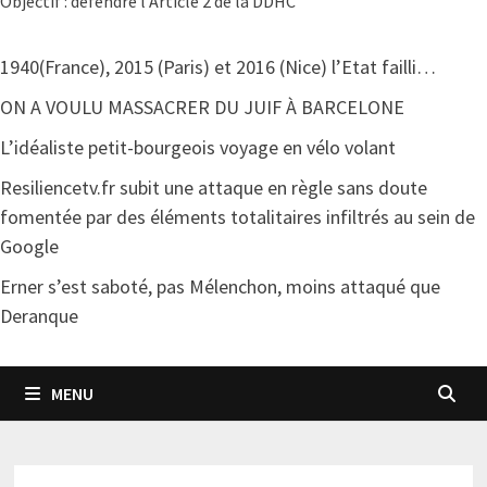
Objectif : défendre l'Article 2 de la DDHC
1940(France), 2015 (Paris) et 2016 (Nice) l’Etat failli…
ON A VOULU MASSACRER DU JUIF À BARCELONE
L’idéaliste petit-bourgeois voyage en vélo volant
Resiliencetv.fr subit une attaque en règle sans doute
fomentée par des éléments totalitaires infiltrés au sein de
Google
Erner s’est saboté, pas Mélenchon, moins attaqué que
Deranque
MENU