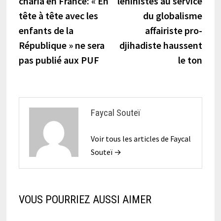
charia en France: « En
léninistes au service
l’article
tête à tête avec les
du globalisme
enfants de la
affairiste pro-
République » ne sera
djihadiste haussent
pas publié aux PUF
le ton
Faycal Souteï
Voir tous les articles de Faycal
Souteï →
VOUS POURRIEZ AUSSI AIMER