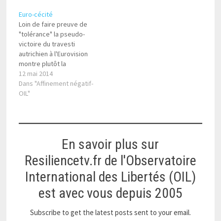
Euro-cécité
Loin de faire preuve de
"tolérance" la pseudo-
victoire du travesti
autrichien à l'Eurovision
montre plutôt la
conformité imposée,
12 mai 2014
celle de la nouvelle
Dans "Affinement négatif-
norme dominante
OIL"
consistant à poser le
mélange des genres
comme une obligation
pour paraître à la page,
En savoir plus sur
progressiste donc anti-
réactionnaire.
Resiliencetv.fr de l'Observatoire
International des Libertés (OIL)
est avec vous depuis 2005
Subscribe to get the latest posts sent to your email.