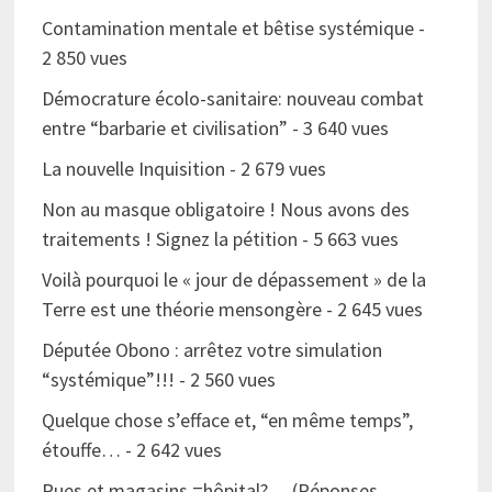
Contamination mentale et bêtise systémique
-
2 850 vues
Démocrature écolo-sanitaire: nouveau combat
entre “barbarie et civilisation”
- 3 640 vues
La nouvelle Inquisition
- 2 679 vues
Non au masque obligatoire ! Nous avons des
traitements ! Signez la pétition
- 5 663 vues
Voilà pourquoi le « jour de dépassement » de la
Terre est une théorie mensongère
- 2 645 vues
Députée Obono : arrêtez votre simulation
“systémique”!!!
- 2 560 vues
Quelque chose s’efface et, “en même temps”,
étouffe…
- 2 642 vues
Rues et magasins =hôpital?… (Réponses