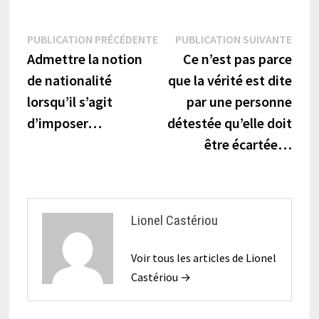
Navigation
Publication
Publi
PUBLICATION PRÉCÉDENTE
PUBLICATION SUIVANTE
précédente :
suiva
Admettre la notion
Ce n’est pas parce
de
de nationalité
que la vérité est dite
l’article
lorsqu’il s’agit
par une personne
d’imposer…
détestée qu’elle doit
être écartée…
Lionel Castériou
Voir tous les articles de Lionel
Castériou →