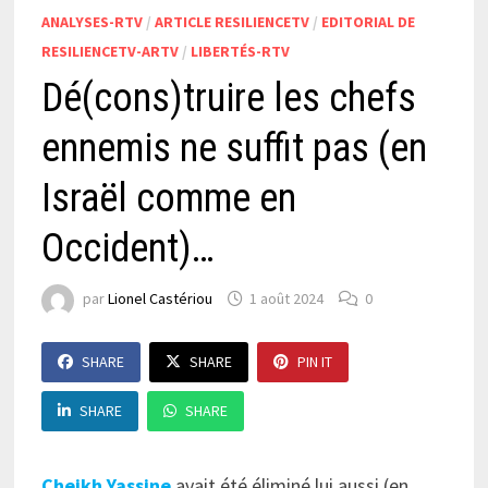
ANALYSES-RTV
/
ARTICLE RESILIENCETV
/
EDITORIAL DE
RESILIENCETV-ARTV
/
LIBERTÉS-RTV
Dé(cons)truire les chefs
ennemis ne suffit pas (en
Israël comme en
Occident)…
par
Lionel Castériou
1 août 2024
0
SHARE
SHARE
PIN IT
SHARE
SHARE
Cheikh Yassine
avait été éliminé lui aussi (en