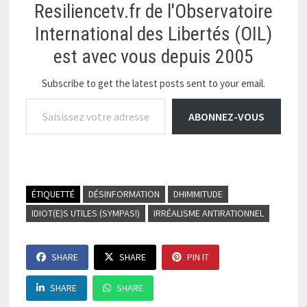
d'indemnisation des
Resiliencetv.fr de l'Observatoire
"réfugiés"…
International des Libertés (OIL)
est avec vous depuis 2005
Subscribe to get the latest posts sent to your email.
Saisissez votre adresse e-mail…
ABONNEZ-VOUS
ÉTIQUETTÉ
DÉSINFORMATION
DHIMMITUDE
IDIOT(E)S UTILES (SYMPAS!)
IRRÉALISME ANTIRATIONNEL
SHARE
SHARE
PIN IT
SHARE
SHARE