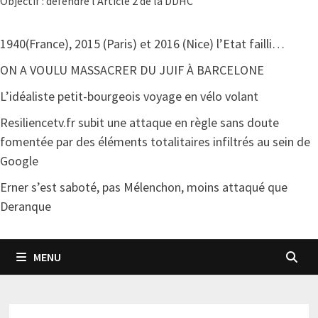
Objectif : défendre l'Article 2 de la DDHC
1940(France), 2015 (Paris) et 2016 (Nice) l’Etat failli…
ON A VOULU MASSACRER DU JUIF À BARCELONE
L’idéaliste petit-bourgeois voyage en vélo volant
Resiliencetv.fr subit une attaque en règle sans doute
fomentée par des éléments totalitaires infiltrés au sein de
Google
Erner s’est saboté, pas Mélenchon, moins attaqué que
Deranque
MENU