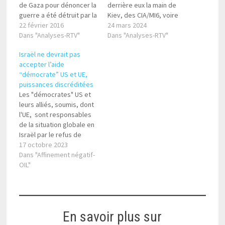
de Gaza pour dénoncer la
derrière eux la main de
guerre a été détruit par la
Kiev, des CIA/MI6, voire
pelleteuse au lieu d'être
22 février 2016
même d'Israël (le biceps
24 mars 2024
préservé afin de
Dans "Analyses-RTV"
de Macron semble être
Dans "Analyses-RTV"
reconstruire le bâtiment
exclu cependant du
Israël ne devrait pas
auquel il était adossé.
complot) ce qui semble
accepter l’aide
Bien sûr Israël a été
tout de même suspect,
“démocrate” US et UE,
implicitement attaqué
moins lorsqu'ils attaquent
puissances discréditées
puisque s'il n'est pas…
les khomeynistes que les
Les "démocrates" US et
talibans qui montrent
leurs alliés, soumis, dont
plutôt leur volonté…
l'UE, sont responsables
de la situation globale en
Israël par le refus de
continuer l'action de
17 octobre 2023
Trump, lorsqu'il déplaça
Dans "Affinement négatif-
l'ambassade US à
OIL"
Jérusalem ; ils auraient pu
effet forcer les
responsables
palestinistes à accepter
En savoir plus sur
au moins le plan saoudien