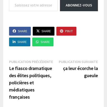
ABONNEZ-VOUS
SHARE
SHARE
PIN IT
SHARE
SHARE
Navigation
Publication
Publi
PUBLICATION PRÉCÉDENTE
PUBLICATION SUIVANTE
précédente :
suiva
Le fiasco dramatique
ça leur écorche la
de
des élites politiques,
gueule
l’article
policières et
médiatiques
françaises