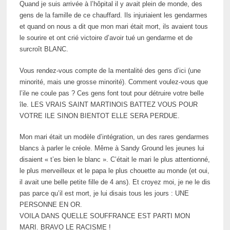
Quand je suis arrivée à l’hôpital il y avait plein de monde, des
gens de la famille de ce chauffard. Ils injuriaient les gendarmes
et quand on nous a dit que mon mari était mort, ils avaient tous
le sourire et ont crié victoire d’avoir tué un gendarme et de
surcroît BLANC.
Vous rendez-vous compte de la mentalité des gens d’ici (une
minorité, mais une grosse minorité). Comment voulez-vous que
l’ile ne coule pas ? Ces gens font tout pour détruire votre belle
île. LES VRAIS SAINT MARTINOIS BATTEZ VOUS POUR
VOTRE ILE SINON BIENTOT ELLE SERA PERDUE.
Mon mari était un modèle d’intégration, un des rares gendarmes
blancs à parler le créole. Même à Sandy Ground les jeunes lui
disaient « t’es bien le blanc ». C’était le mari le plus attentionné,
le plus merveilleux et le papa le plus chouette au monde (et oui,
il avait une belle petite fille de 4 ans). Et croyez moi, je ne le dis
pas parce qu’il est mort, je lui disais tous les jours : UNE
PERSONNE EN OR.
VOILA DANS QUELLE SOUFFRANCE EST PARTI MON
MARI. BRAVO LE RACISME !