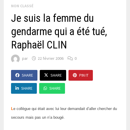
NON CLASSÉ
Je suis la femme du
gendarme qui a été tué,
Raphaël CLIN
par
22 février 2006
0
SHARE
SHARE
PIN IT
SHARE
SHARE
L
e collègue qui était avec lui leur demandait d’aller chercher du
secours mais pas un n’a bougé.