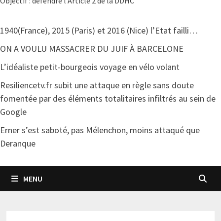
Objectif : défendre l'Article 2 de la DDHC
1940(France), 2015 (Paris) et 2016 (Nice) l’Etat failli…
ON A VOULU MASSACRER DU JUIF À BARCELONE
L’idéaliste petit-bourgeois voyage en vélo volant
Resiliencetv.fr subit une attaque en règle sans doute
fomentée par des éléments totalitaires infiltrés au sein de
Google
Erner s’est saboté, pas Mélenchon, moins attaqué que
Deranque
MENU