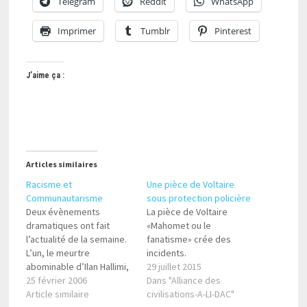
Telegram
Reddit
WhatsApp
Imprimer
Tumblr
Pinterest
J’aime ça :
Articles similaires
Racisme et
Une pièce de Voltaire
Communautarisme
sous protection policière
Deux évènements
La pièce de Voltaire
dramatiques ont fait
«Mahomet ou le
l’actualité de la semaine.
fanatisme» crée des
L’un, le meurtre
incidents.
abominable d’Ilan Hallimi,
29 juillet 2015
a secoué toute la
25 février 2006
Dans "Alliance des
communauté juive,
Article similaire
civilisations-A-LI-DAC"