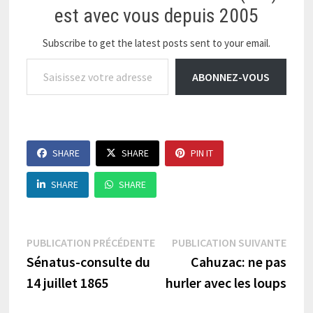
occidentaux, met…
est avec vous depuis 2005
Subscribe to get the latest posts sent to your email.
Saisissez votre adresse e-mail…
ABONNEZ-VOUS
SHARE
SHARE
PIN IT
SHARE
SHARE
Navigation
Publication
Publi
PUBLICATION PRÉCÉDENTE
PUBLICATION SUIVANTE
précédente :
suiva
Sénatus-consulte du
Cahuzac: ne pas
de
14 juillet 1865
hurler avec les loups
l’article