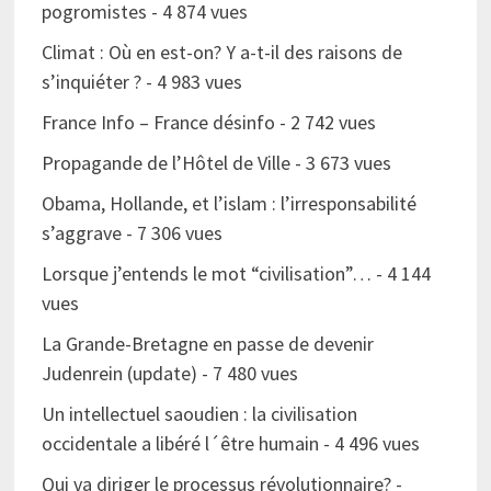
pogromistes
- 4 874 vues
Climat : Où en est-on? Y a-t-il des raisons de
s’inquiéter ?
- 4 983 vues
France Info – France désinfo
- 2 742 vues
Propagande de l’Hôtel de Ville
- 3 673 vues
Obama, Hollande, et l’islam : l’irresponsabilité
s’aggrave
- 7 306 vues
Lorsque j’entends le mot “civilisation”…
- 4 144
vues
La Grande-Bretagne en passe de devenir
Judenrein (update)
- 7 480 vues
Un intellectuel saoudien : la civilisation
occidentale a libéré l´être humain
- 4 496 vues
Qui va diriger le processus révolutionnaire?
-