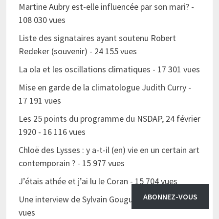
Martine Aubry est-elle influencée par son mari?
-
108 030 vues
Liste des signataires ayant soutenu Robert
Redeker (souvenir)
- 24 155 vues
La ola et les oscillations climatiques
- 17 301 vues
Mise en garde de la climatologue Judith Curry
-
17 191 vues
Les 25 points du programme du NSDAP, 24 février
1920
- 16 116 vues
Chloë des Lysses : y a-t-il (en) vie en un certain art
contemporain ?
- 15 977 vues
J’étais athée et j’ai lu le Coran
- 15 704 vues
ABONNEZ-VOUS
Une interview de Sylvain Gouguenheim
- 15 419
vues