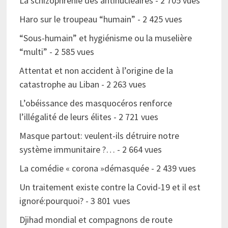
La schizophrénie des antinucléaires
- 2 705 vues
Haro sur le troupeau “humain”
- 2 425 vues
“Sous-humain” et hygiénisme ou la muselière
“multi”
- 2 585 vues
Attentat et non accident à l’origine de la
catastrophe au Liban
- 2 263 vues
L’obéissance des masquocéros renforce
l’illégalité de leurs élites
- 2 721 vues
Masque partout: veulent-ils détruire notre
système immunitaire ?…
- 2 664 vues
La comédie « corona »démasquée
- 2 439 vues
Un traitement existe contre la Covid-19 et il est
ignoré:pourquoi?
- 3 801 vues
Djihad mondial et compagnons de route