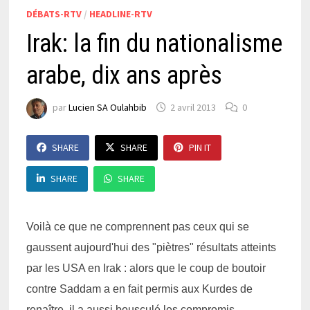
DÉBATS-RTV
/
HEADLINE-RTV
Irak: la fin du nationalisme
arabe, dix ans après
par
Lucien SA Oulahbib
2 avril 2013
0
SHARE
SHARE
PIN IT
SHARE
SHARE
Voilà ce que ne comprennent pas ceux qui se
gaussent aujourd'hui des "piètres" résultats atteints
par les USA en Irak : alors que le coup de boutoir
contre Saddam a en fait permis aux Kurdes de
renaître, il a aussi bousculé les compromis