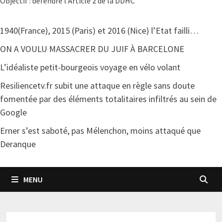
Objectif : défendre l'Article 2 de la DDHC
1940(France), 2015 (Paris) et 2016 (Nice) l’Etat failli…
ON A VOULU MASSACRER DU JUIF À BARCELONE
L’idéaliste petit-bourgeois voyage en vélo volant
Resiliencetv.fr subit une attaque en règle sans doute
fomentée par des éléments totalitaires infiltrés au sein de
Google
Erner s’est saboté, pas Mélenchon, moins attaqué que
Deranque
MENU